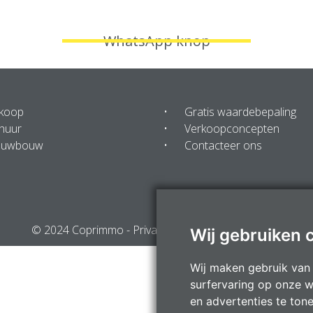
WhatsApp knop
 koop
Gratis waardebepaling
huur
Verkoopconcepten
euwbouw
Contacteer ons
© 2024 Coprimmo -
Privacy Statement
-
Disclaimer
Wij gebruiken 
Wij maken gebruik van
surfervaring op onze w
en advertenties te ton