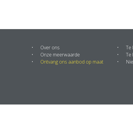
Over ons
Te
Onze meerwaarde
Te 
Ontvang ons aanbod op maat
Ni