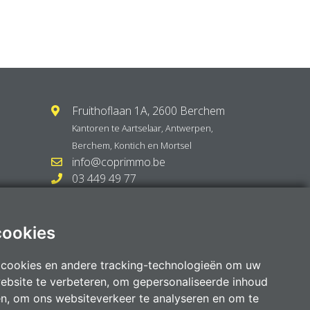
Fruithoflaan 1A, 2600 Berchem
Kantoren te
Aartselaar
,
Antwerpen
,
Berchem
,
Kontich
en
Mortsel
info@coprimmo.be
03 449 49 77
cookies
 cookies en andere tracking-technologieën om uw
ebsite te verbeteren, om gepersonaliseerde inhoud
en, om ons websiteverkeer te analyseren en om te