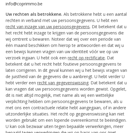
info@coprimmo.be
Uw rechten als betrokkene.
Als betrokkene hebt u een aantal
rechten in verband met uw persoonsgegevens. U hebt een
recht van inzage van uw persoonsgegevens
. Dit betekent dat u
het recht hebt inzage te krijgen van de persoonsgegevens die
wij omtrent u bewaren. Noteer dat wij over een periode van
één maand beschikken om hierop te antwoorden en dat wij u
een bewijs kunnen vragen van uw identiteit vóór we op uw
verzoek ingaan. U hebt ook een
recht op rectificatie
. Dat
betekent dat u het recht hebt foutieve persoonsgegevens te
laten corrigeren. In dit geval kunnen wij u het bewijs vragen van
de juistheid van de gegevens die u aanbrengt. U hebt verder U
hebt verder een
recht van gegevenswissing
. Dat betekent dat u
kan vragen dat uw persoonsgegevens worden gewist. Opgelet,
dit is niet altijd mogelijk, met name als wij een wettelijke
verplichting hebben om persoonsgegevens te bewaren, als u
met ons een contractuele relatie hebt aangegaan, of in andere
uitzonderlijke situaties. Het recht op gegevenswissing kan niet
worden gebruikt om een lopende overeenkomst te beëindigen.
U kan ook bezwaar uiten tegen bepaalde verwerkingen, meer
bepaald tegen verwerkingen die wij op basis van ons (niet