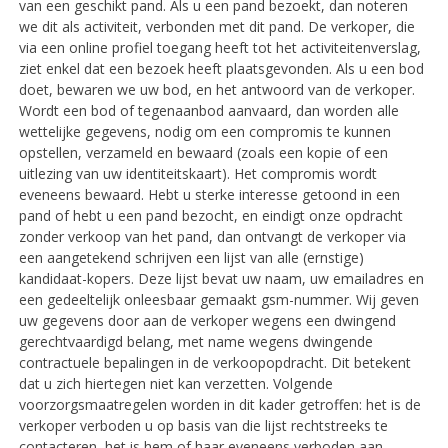
van een geschikt pand. Als u een pand bezoekt, dan noteren
we dit als activiteit, verbonden met dit pand. De verkoper, die
via een online profiel toegang heeft tot het activiteitenverslag,
ziet enkel dat een bezoek heeft plaatsgevonden. Als u een bod
doet, bewaren we uw bod, en het antwoord van de verkoper.
Wordt een bod of tegenaanbod aanvaard, dan worden alle
wettelijke gegevens, nodig om een compromis te kunnen
opstellen, verzameld en bewaard (zoals een kopie of een
uitlezing van uw identiteitskaart). Het compromis wordt
eveneens bewaard. Hebt u sterke interesse getoond in een
pand of hebt u een pand bezocht, en eindigt onze opdracht
zonder verkoop van het pand, dan ontvangt de verkoper via
een aangetekend schrijven een lijst van alle (ernstige)
kandidaat-kopers. Deze lijst bevat uw naam, uw emailadres en
een gedeeltelijk onleesbaar gemaakt gsm-nummer. Wij geven
uw gegevens door aan de verkoper wegens een dwingend
gerechtvaardigd belang, met name wegens dwingende
contractuele bepalingen in de verkoopopdracht. Dit betekent
dat u zich hiertegen niet kan verzetten. Volgende
voorzorgsmaatregelen worden in dit kader getroffen: het is de
verkoper verboden u op basis van die lijst rechtstreeks te
contacteren, het is hem of haar eveneens verboden aan