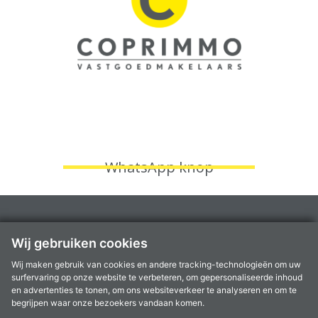
WhatsApp knop
Fruithoflaan 1A, 2600 Berchem
Wij gebruiken cookies
Kantoren te
Aartselaar
,
Antwerpen
,
Berchem
,
Kontich
en
Mortsel
Wij maken gebruik van cookies en andere tracking-technologieën om uw
info@coprimmo.be
surfervaring op onze website te verbeteren, om gepersonaliseerde inhoud
03 449 49 77
en advertenties te tonen, om ons websiteverkeer te analyseren en om te
begrijpen waar onze bezoekers vandaan komen.