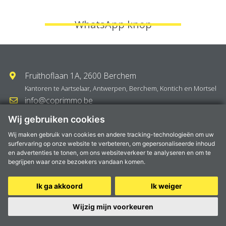
WhatsApp knop
Fruithoflaan 1A, 2600 Berchem
Kantoren te
Aartselaar
,
Antwerpen
,
Berchem
,
Kontich
en
Mortsel
info@coprimmo.be
03 449 49 77
Wij gebruiken cookies
Wij maken gebruik van cookies en andere tracking-technologieën om uw
surfervaring op onze website te verbeteren, om gepersonaliseerde inhoud
© 2024 Coprimmo -
Privacy Statement
-
Disclaimer
en advertenties te tonen, om ons websiteverkeer te analyseren en om te
begrijpen waar onze bezoekers vandaan komen.
Ik ga akkoord
Ik weiger
Wijzig mijn voorkeuren