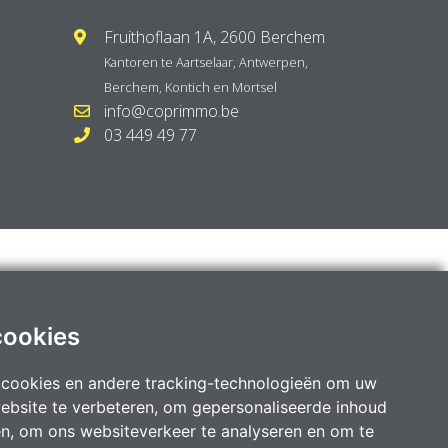
Fruithoflaan 1A, 2600 Berchem
Kantoren te
Aartselaar
,
Antwerpen
,
Berchem
,
Kontich
en
Mortsel
info@coprimmo.be
03 449 49 77
cookies
 cookies en andere tracking-technologieën om uw
ebsite te verbeteren, om gepersonaliseerde inhoud
en, om ons websiteverkeer te analyseren en om te