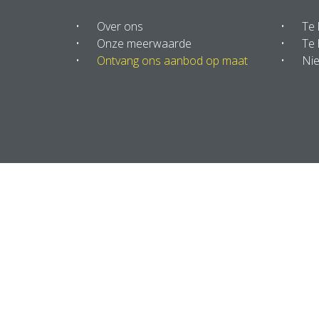
Over ons
Te
Onze meerwaarde
Te 
Ontvang ons aanbod op maat
Ni