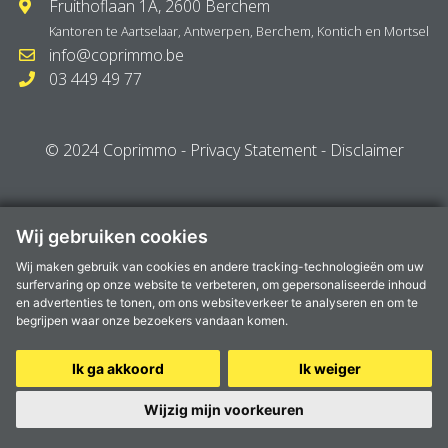
Fruithoflaan 1A, 2600 Berchem
Kantoren te
Aartselaar
,
Antwerpen
,
Berchem
,
Kontich
en
Mortsel
info@coprimmo.be
03 449 49 77
© 2024 Coprimmo -
Privacy Statement
-
Disclaimer
Wij gebruiken cookies
Wij maken gebruik van cookies en andere tracking-technologieën om uw
surfervaring op onze website te verbeteren, om gepersonaliseerde inhoud
en advertenties te tonen, om ons websiteverkeer te analyseren en om te
begrijpen waar onze bezoekers vandaan komen.
Ik ga akkoord
Ik weiger
Wijzig mijn voorkeuren