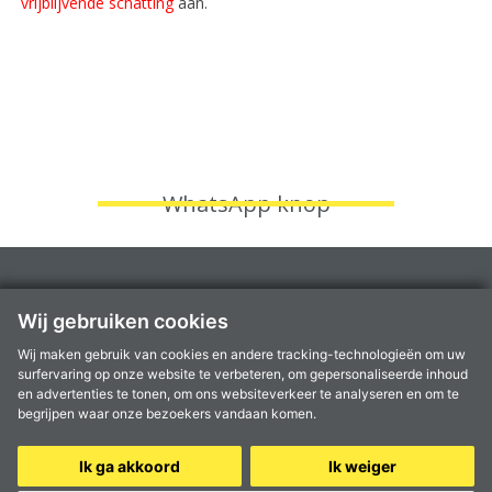
vrijblijvende schatting
aan.
WhatsApp knop
Fruithoflaan 1A, 2600 Berchem
Wij gebruiken cookies
Kantoren te
Aartselaar
,
Antwerpen
,
Berchem
,
Kontich
en
Mortsel
Wij maken gebruik van cookies en andere tracking-technologieën om uw
info@coprimmo.be
surfervaring op onze website te verbeteren, om gepersonaliseerde inhoud
03 449 49 77
en advertenties te tonen, om ons websiteverkeer te analyseren en om te
begrijpen waar onze bezoekers vandaan komen.
Ik ga akkoord
Ik weiger
© 2024 Coprimmo -
Privacy Statement
-
Disclaimer