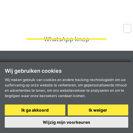
WhatsApp knop
Fruithoflaan 1A, 2600 Berchem
Wij gebruiken cookies
Kantoren te
Aartselaar
,
Antwerpen
,
Berchem
,
Kontich
en
Mortsel
Wij maken gebruik van cookies en andere tracking-technologieën om uw
info@coprimmo.be
surfervaring op onze website te verbeteren, om gepersonaliseerde inhoud
03 449 49 77
en advertenties te tonen, om ons websiteverkeer te analyseren en om te
begrijpen waar onze bezoekers vandaan komen.
Ik ga akkoord
Ik weiger
© 2024 Coprimmo -
Privacy Statement
-
Disclaimer
Wijzig mijn voorkeuren