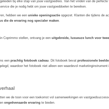
geleiden bij elke stap van jouw vastgoedreis. Van het vinden van de perfecte
rvice die je nodig hebt om jouw vastgoeddoelen te bereiken.
eren, hebben we een
unieke openingsactie
opgezet. Klanten die tijdens de a
us die de ervaring nog specialer maken
.
n in Coprimmo stellen, ontvang je een
uitgebreide, luxueuze lunch voor twe
eens een
prachtig fotoboek cadeau
. Dit fotoboek bevat
professionele beeld
stgelegd, waardoor het fotoboek niet alleen een waardevol marketinginstrument
verhaal
etten we de toon voor een toekomst vol samenwerkingen en vastgoedsuccesse
een
ongeëvenaarde ervaring
te bieden.