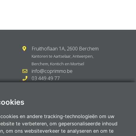
Fruithoflaan 1A, 2600 Berchem
Kantoren te
Aartselaar
,
Antwerpen
,
Berchem
,
Kontich
en
Mortsel
info@coprimmo.be
03 449 49 77
cookies
 cookies en andere tracking-technologieën om uw
ebsite te verbeteren, om gepersonaliseerde inhoud
en, om ons websiteverkeer te analyseren en om te