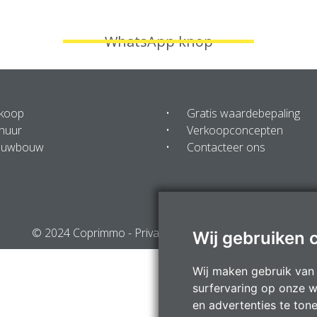
WhatsApp knop
 koop
Gratis waardebepaling
huur
Verkoopconcepten
euwbouw
Contacteer ons
© 2024 Coprimmo -
Privacy Statement
-
Disclaimer
Wij gebruiken 
Wij maken gebruik van
surfervaring op onze w
en advertenties te ton