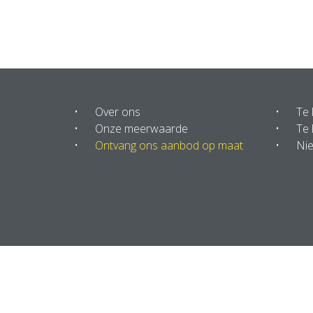
Over ons
Te
Onze meerwaarde
Te 
Ontvang ons aanbod op maat
Ni