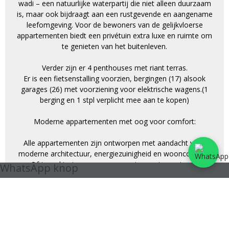
wadi – een natuurlijke waterpartij die niet alleen duurzaam
is, maar ook bijdraagt aan een rustgevende en aangename
leefomgeving. Voor de bewoners van de gelijkvloerse
appartementen biedt een privétuin extra luxe en ruimte om
te genieten van het buitenleven.
Verder zijn er 4 penthouses met riant terras.
Er is een fietsenstalling voorzien, bergingen (17) alsook
garages (26) met voorziening voor elektrische wagens.(1
berging en 1 stpl verplicht mee aan te kopen)
Moderne appartementen met oog voor comfort:
Alle appartementen zijn ontworpen met aandacht voor
moderne architectuur, energiezuinigheid en wooncomfort.
Of je nu kiest voor een compact appartement, een
WhatsApp knop
gelijkvloers app met zonnige tuin of een fantastische
penthouse met riant terras: elk detail is zorgvuldig
uitgewerkt om te voldoen aan de noden van vandaag én
morgen. De tuinen en terrassen maken je nieuwe thuis
compleet.