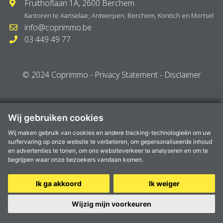
Fruithoflaan 1A, 2600 Berchem
Kantoren te
Aartselaar
,
Antwerpen
,
Berchem
,
Kontich
en
Mortsel
info@coprimmo.be
03 449 49 77
© 2024 Coprimmo -
Privacy Statement
-
Disclaimer
Wij gebruiken cookies
Wij maken gebruik van cookies en andere tracking-technologieën om uw
surfervaring op onze website te verbeteren, om gepersonaliseerde inhoud
en advertenties te tonen, om ons websiteverkeer te analyseren en om te
begrijpen waar onze bezoekers vandaan komen.
Ik ga akkoord
Ik weiger
Wijzig mijn voorkeuren