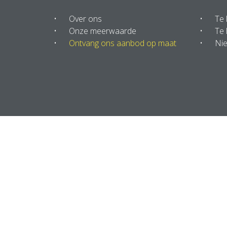
Over ons
Te
Onze meerwaarde
Te 
Ontvang ons aanbod op maat
Ni