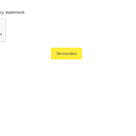
acy statement
.
Verzenden