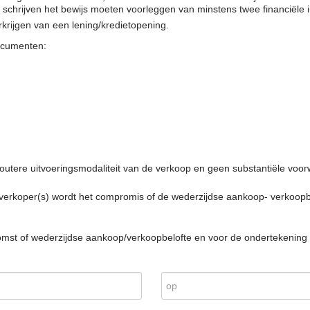
ld schrijven het bewijs moeten voorleggen van minstens twee financiële
rijgen van een lening/kredietopening.
ocumenten:
tere uitvoeringsmodaliteit van de verkoop en geen substantiële voor
verkoper(s) wordt het compromis of de wederzijdse aankoop- verkoop
t of wederzijdse aankoop/verkoopbelofte en voor de ondertekening er