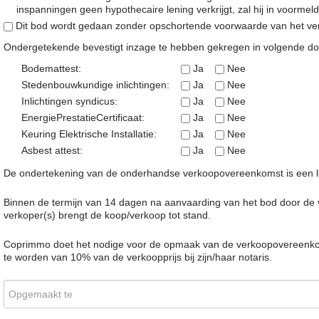
inspanningen geen hypothecaire lening verkrijgt, zal hij in voorme
Dit bod wordt gedaan zonder opschortende voorwaarde van het verk
Ondergetekende bevestigt inzage te hebben gekregen in volgende d
Bodemattest:
Ja
Nee
Stedenbouwkundige inlichtingen:
Ja
Nee
Inlichtingen syndicus:
Ja
Nee
EnergiePrestatieCertificaat:
Ja
Nee
Keuring Elektrische Installatie:
Ja
Nee
Asbest attest:
Ja
Nee
De ondertekening van de onderhandse verkoopovereenkomst is een lou
Binnen de termijn van 14 dagen na aanvaarding van het bod door de 
verkoper(s) brengt de koop/verkoop tot stand.
Coprimmo doet het nodige voor de opmaak van de verkoopovereenkoms
te worden van 10% van de verkoopprijs bij zijn/haar notaris.