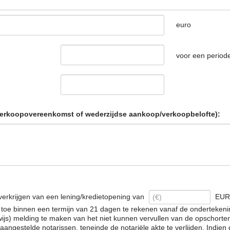
euro
voor een periode
erkoopovereenkomst of wederzijdse aankoop/verkoopbelofte):
erkrijgen van een lening/kredietopening van
EUR 
ch toe binnen een termijn van 21 dagen te rekenen vanaf de onderteke
ijs) melding te maken van het niet kunnen vervullen van de opschorte
estelde notarissen, teneinde de notariële akte te verlijden. Indien de