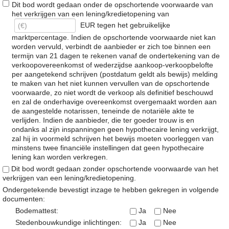
Dit bod wordt gedaan onder de opschortende voorwaarde van
het verkrijgen van een lening/kredietopening van
EUR tegen het gebruikelijke
marktpercentage. Indien de opschortende voorwaarde niet kan
worden vervuld, verbindt de aanbieder er zich toe binnen een
termijn van 21 dagen te rekenen vanaf de ondertekening van de
verkoopovereenkomst of wederzijdse aankoop-verkoopbelofte
per aangetekend schrijven (postdatum geldt als bewijs) melding
te maken van het niet kunnen vervullen van de opschortende
voorwaarde, zo niet wordt de verkoop als definitief beschouwd
en zal de onderhavige overeenkomst overgemaakt worden aan
de aangestelde notarissen, teneinde de notariële akte te
verlijden. Indien de aanbieder, die ter goeder trouw is en
ondanks al zijn inspanningen geen hypothecaire lening verkrijgt,
zal hij in voormeld schrijven het bewijs moeten voorleggen van
minstens twee financiële instellingen dat geen hypothecaire
lening kan worden verkregen.
Dit bod wordt gedaan zonder opschortende voorwaarde van het
verkrijgen van een lening/kredietopening.
Ondergetekende bevestigt inzage te hebben gekregen in volgende
documenten:
Bodemattest:
Ja
Nee
Stedenbouwkundige inlichtingen:
Ja
Nee