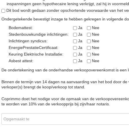
inspanningen geen hypothecaire lening verkrijgt, zal hij in voorme
Dit bod wordt gedaan zonder opschortende voorwaarde van het verk
Ondergetekende bevestigt inzage te hebben gekregen in volgende d
Bodemattest:
Ja
Nee
Stedenbouwkundige inlichtingen:
Ja
Nee
Inlichtingen syndicus:
Ja
Nee
EnergiePrestatieCertificaat:
Ja
Nee
Keuring Elektrische Installatie:
Ja
Nee
Asbest attest:
Ja
Nee
De ondertekening van de onderhandse verkoopovereenkomst is een lou
Binnen de termijn van 14 dagen na aanvaarding van het bod door de 
verkoper(s) brengt de koop/verkoop tot stand.
Coprimmo doet het nodige voor de opmaak van de verkoopovereenkoms
te worden van 10% van de verkoopprijs bij zijn/haar notaris.