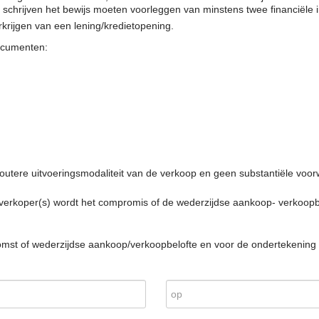
ld schrijven het bewijs moeten voorleggen van minstens twee financiële
rijgen van een lening/kredietopening.
ocumenten:
tere uitvoeringsmodaliteit van de verkoop en geen substantiële voor
verkoper(s) wordt het compromis of de wederzijdse aankoop- verkoop
t of wederzijdse aankoop/verkoopbelofte en voor de ondertekening er