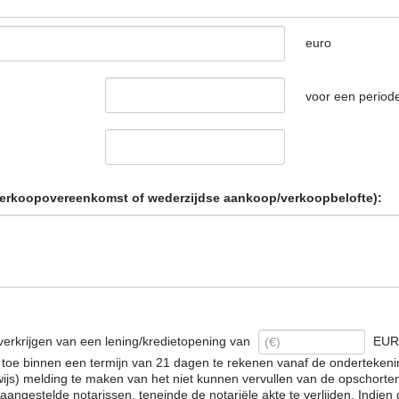
euro
voor een periode
erkoopovereenkomst of wederzijdse aankoop/verkoopbelofte):
erkrijgen van een lening/kredietopening van
EUR 
ch toe binnen een termijn van 21 dagen te rekenen vanaf de onderteke
ijs) melding te maken van het niet kunnen vervullen van de opschorte
estelde notarissen, teneinde de notariële akte te verlijden. Indien de